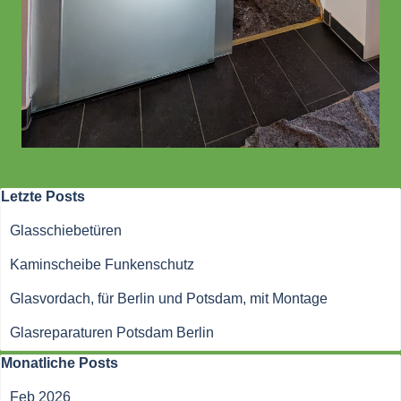
Block überspringen Letzte Posts
Letzte Posts
Glasschiebetüren
Kaminscheibe Funkenschutz
Glasvordach, für Berlin und Potsdam, mit Montage
Glasreparaturen Potsdam Berlin
Block überspringen Monatliche Posts
Monatliche Posts
Feb 2026