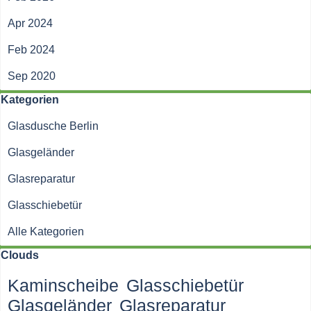
Apr 2024
Feb 2024
Sep 2020
Block überspringen Kategorien
Kategorien
Glasdusche Berlin
Glasgeländer
Glasreparatur
Glasschiebetür
Alle Kategorien
Block überspringen Clouds
Clouds
Kaminscheibe
Glasschiebetür
Glasgeländer
Glasreparatur