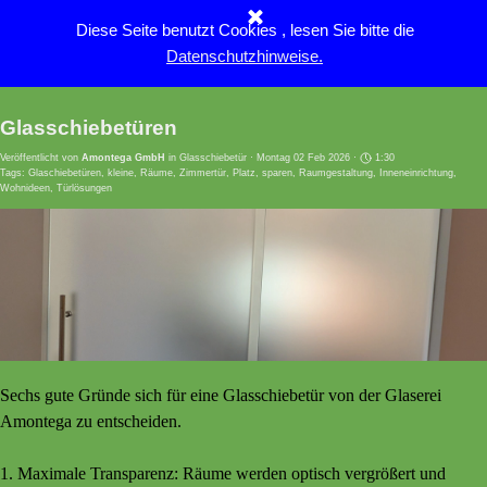
Direkt zum Seiteninhalt
Diese Seite benutzt Cookies , lesen Sie bitte die
Menü überspringen
Datenschutzhinweise.
Glasschiebetüren
Veröffentlicht von
Amontega GmbH
in
Glasschiebetür
· Montag 02 Feb 2026 ·
1:30
Tags:
Glaschiebetüren
,
kleine
,
Räume
,
Zimmertür
,
Platz
,
sparen
,
Raumgestaltung
,
Inneneinrichtung
,
Wohnideen
,
Türlösungen
Sechs gute Gründe sich für eine Glasschiebetür von der Glaserei
Amontega zu entscheiden.
1. Maximale Transparenz: Räume werden optisch vergrößert und