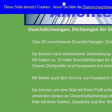
Direkt zum Seiteninhalt
Diese Seite benutzt Cookies , lesen Sie bitte die
Menü überspringen
Datenschutzhinwe
Duschdichtungen, Dichtungen für 
Über 30 verschiedene Duschdichtungen, Dicht
Sie können nach telefonischer Vereinbarun
Wir haben ca. 15 Arten Duschdichtungen für 
Unsere Dichtprofile sind transparent und kö
Wir bieten auch den Service zum Austausch I
Sie können uns eine Mail mit Ihren Profil sc
versenden dieses an Glaserei(at)amontega.d
Bitte mit Ihren Namen, Glasdicke und Ihre T