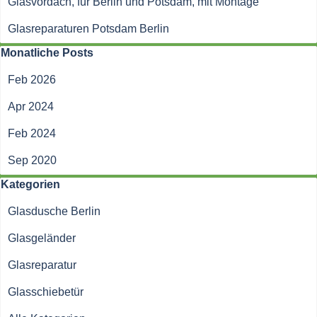
Glasvordach, für Berlin und Potsdam, mit Montage
Glasreparaturen Potsdam Berlin
Block überspringen Monatliche Posts
Monatliche Posts
Feb 2026
Apr 2024
Feb 2024
Sep 2020
Block überspringen Kategorien
Kategorien
Glasdusche Berlin
Glasgeländer
Glasreparatur
Glasschiebetür