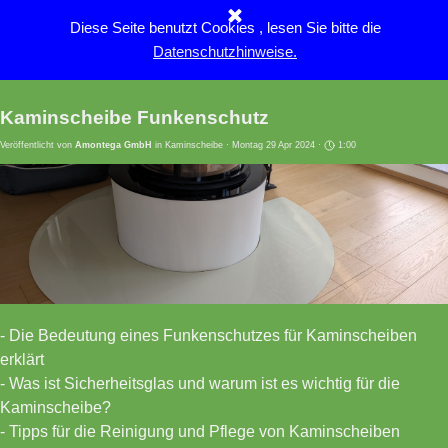
Direkt zum Seiteninhalt
Diese Seite benutzt Cookies , lesen Sie bitte die
Menü überspringen
Datenschutzhinweise.
Kaminscheibe Funkenschutz
Veröffentlicht von
Amontega GmbH
in
Kaminscheibe
· Montag 29 Apr 2024 ·
1:00
- Die Bedeutung eines Funkenschutzes für Kaminscheiben
erklärt
- Was ist Sicherheitsglas und warum ist es wichtig für die
Kaminscheibe?
- Tipps für die Reinigung und Pflege von Kaminscheiben