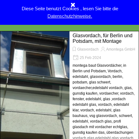
Direkt zum Seiteninhalt
Diese Seite benutzt Cookies , lesen Sie bitte die
Menü überspringen
Datenschutzhinweise.
Glasvordach, für Berlin und
Potsdam, mit Montage
Glasvordach
Amontega GmbH
25 Feb 2024
montega baut Glasvordächer, in
Berlin und Potsdam, Vordach,
edelstahl, glasvordach, berlin,
potsdam, glas schwert,
vordaecher,edelstahl vordach, glas,
gunstig kaufen, vordaecher, vordach,
fenster, edelstahl, glas ,vordach
edelstahl glas, vordach, edelstahl
klar, vordach, edelstahl, glas
bauhaus, vsg glasvordach, schwert,
edelstahl, vordach glas, profi
glasdach mit vordacher echtglas,
gunstig kaufen das, überdachungen
vordach glas edelstahl,glas vordach