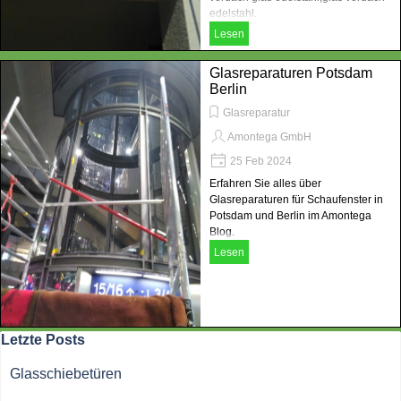
edelstahl.
Lesen
Glasreparaturen Potsdam
Berlin
Glasreparatur
Amontega GmbH
25 Feb 2024
Erfahren Sie alles über
Glasreparaturen für Schaufenster in
Potsdam und Berlin im Amontega
Blog.
Lesen
Block überspringen Letzte Posts
Letzte Posts
Glasschiebetüren